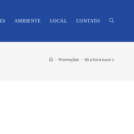
ES
AMBIENTE
LOCAL
CONTATO
Alternar
>
Promoções
>
65 a hora luxor s
pesquisa
do