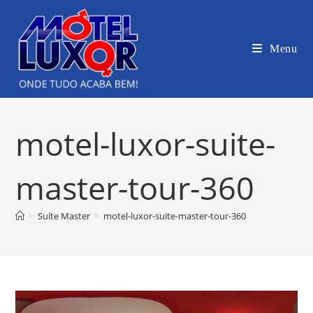
Ir
para
o
Menu
conteúdo
motel-luxor-suite-
master-tour-360
>
Suíte Master
>
motel-luxor-suite-master-tour-360